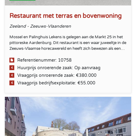
Restaurant met terras en bovenwoning
Zeeland - Zeeuws-Vlaanderen
Mossel en Palinghuis Lekens is gelegen aan de Markt 25 in het
pittoreske Aardenburg. Dit restaurant is een waar juweeltje in de
Zeeuws-Vlaamse horecawereld en heeft zich bewezen als een
favoriet visrestaurant voor zowel lokale inwoners als gasten uit
België.
Referentienummer: 10758
Huurprijs onroerende zaak: Op aanvraag
Vraagprijs onroerende zaak: €380.000
Vraagprijs bedrijfsexploitatie: €55.000
Restaurant met terras in centrum Goes