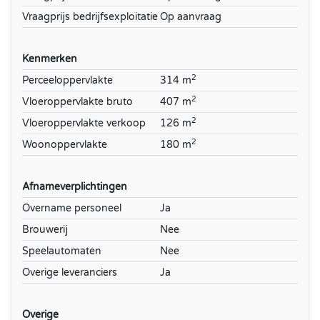
Vraagprijs bedrijfsexploitatie
Op aanvraag
Kenmerken
2
Perceeloppervlakte
314 m
2
Vloeroppervlakte bruto
407 m
2
Vloeroppervlakte verkoop
126 m
2
Woonoppervlakte
180 m
Afnameverplichtingen
Overname personeel
Ja
Brouwerij
Nee
Speelautomaten
Nee
Overige leveranciers
Ja
Overige