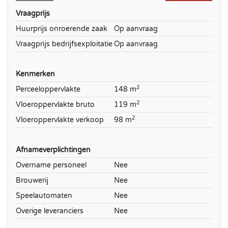
Vraagprijs
Huurprijs onroerende zaak
Op aanvraag
Vraagprijs bedrijfsexploitatie
Op aanvraag
Kenmerken
2
Perceeloppervlakte
148 m
2
Vloeroppervlakte bruto
119 m
2
Vloeroppervlakte verkoop
98 m
Afnameverplichtingen
Overname personeel
Nee
Brouwerij
Nee
Speelautomaten
Nee
Overige leveranciers
Nee